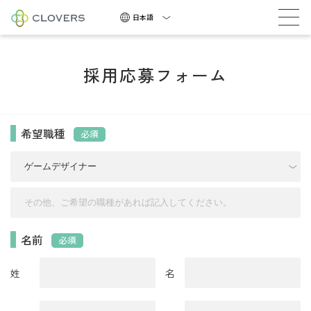
積極採用中
日本語
採用応募フォーム
希望職種
必須
積
極
採
用
中
名前
必須
NEWS
姓
名
COMPANY
CAREERS
CONTACT