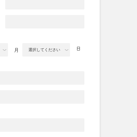
イ
日
月