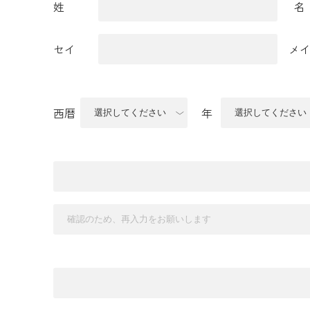
姓
名
セイ
メ
西暦
年