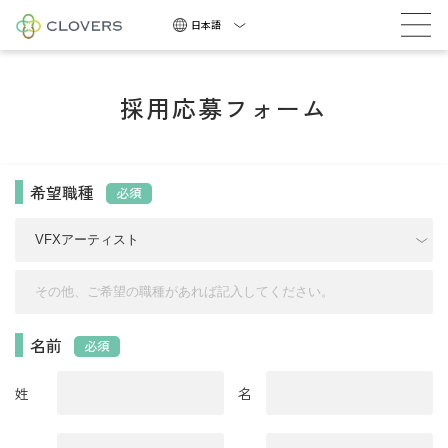
積極採用中
日本語
採用応募フォーム
希望職種
必須
積
極
採
用
中
名前
必須
NEWS
姓
名
COMPANY
CAREERS
CONTACT