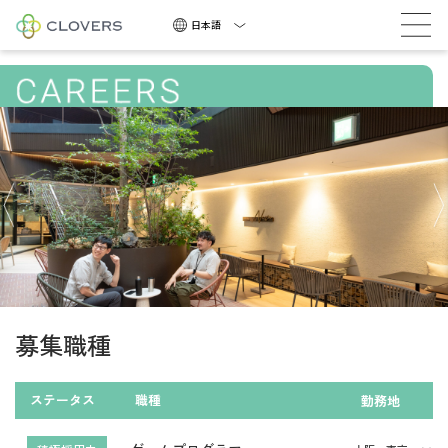
積極採用中
日本語
積
極
採
用
中
募集職種
NEWS
COMPANY
ステータス
職種
勤務地
CAREERS
CONTACT