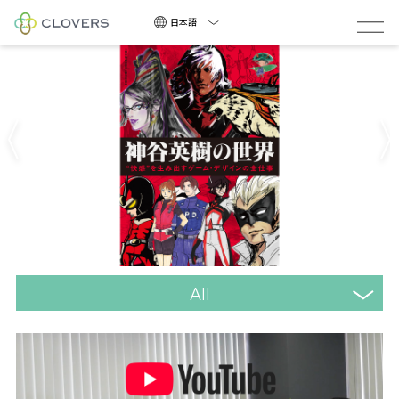
積極採用中
デザインの全仕事』が本日発売
日本語
積
極
採
用
中
All
NEWS
COMPANY
CAREERS
CONTACT